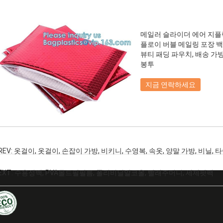
메일러 슬라이더 에어 지플
플로이 버블 메일링 포장 백
뷰티 패딩 파우치, 배송 가방
봉투
지금 연락하세요
REV:
옷걸이, 옷걸이, 손잡이 가방, 비키니, 수영복, 속옷, 양말 가방, 비닐, 
벡
EXT:
수용성백, PVA몰드필필름, 폴리비닐알코올, 빨래주머니, 세제팟팩