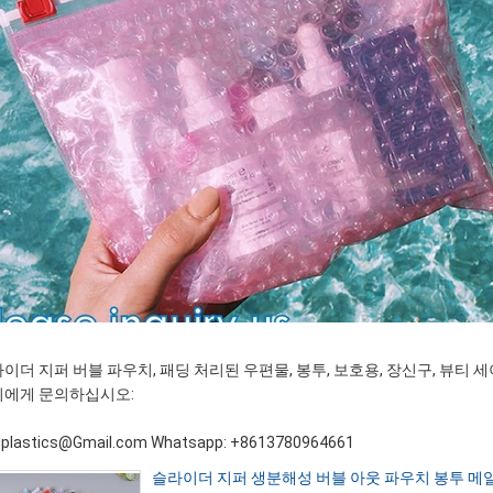
이더 지퍼 버블 파우치, 패딩 처리된 우편물, 봉투, 보호용, 장신구, 뷰티 
희에게 문의하십시오:
plastics@Gmail.com Whatsapp: +8613780964661
슬라이더 지퍼 생분해성 버블 아웃 파우치 봉투 메일