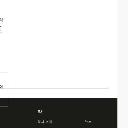
락
,
,
타이
약
회사 소개
뉴스