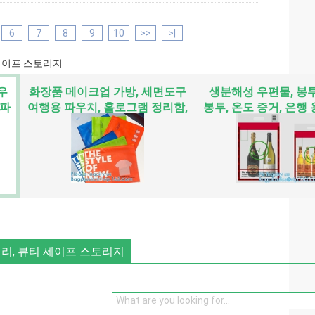
6
7
8
9
10
>>
>|
 세이프 스토리지
우
화장품 메이크업 가방, 세면도구
생분해성 우편물, 봉투
 파
여행용 파우치, 홀로그램 정리함,
봉투, 온도 증거, 은행 
비키니 수영복 패키지
금고, 예금
얼리, 뷰티 세이프 스토리지