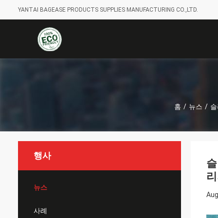
YANTAI BAGEASE PRODUCTS SUPPLIES MANUFACTURING CO.,LTD.
홈
/
뉴스
/
슬
행사
슬
리
뉴스
Aug
사례