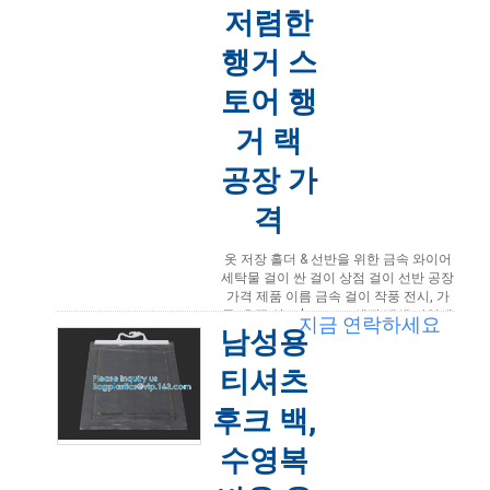
저렴한
행거 스
토어 행
거 랙
공장 가
격
옷 저장 홀더 & 선반을 위한 금속 와이어
세탁물 걸이 싼 걸이 상점 걸이 선반 공장
가격 제품 이름 금속 걸이 작풍 전시, 가
구, 호텔 상표 bagease 색깔 백색 짜임새
지금 연락하세요
남성용
우단 ...
더 읽어보기
2022-04-20 09:27:23
티셔츠
후크 백,
수영복