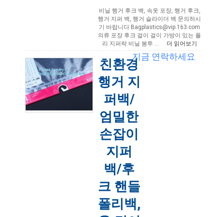
비닐 행거 후크 백, 속옷 포장, 행거 후크,
행거 지퍼 백, 행거 슬라이더 백 문의하시
기 바랍니다 Bagplastics@vip.163.com
의류 포장 후크 걸이 걸이 가방이 있는 폴
리 지퍼락 비닐 봉투 ...
더 읽어보기
지금 연락하세요
2021-03-30 12:09:50
친환경
행거 지
퍼백/
엄밀한
손잡이
지퍼
백/후
크 핸들
폴리백,