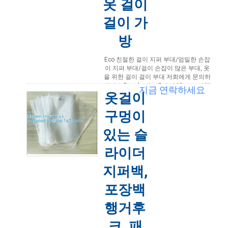
옷 걸이
걸이 가
방
Eco 친절한 걸이 지퍼 부대/엄밀한 손잡
이 지퍼 부대/걸이 손잡이 많은 부대, 옷
을 위한 걸이 걸이 부대 저희에게 문의하
십시오 Bagplastics@vip.163.com 여행
지금 연락하세요
옷걸이
저장을 위한 주문을 받아서 만들어진 zip
플라스틱 거는 걸이 부대 ...
더 읽어보
기
구멍이
2021-03-30 13:51:26
있는 슬
라이더
지퍼백,
포장백
행거후
크, 패