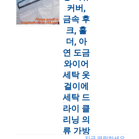
커버,
연
금속 후
락
크, 홀
주
더, 아
세
연 도금
요
와이어
세탁 옷
인
걸이에
용
세탁 드
라이 클
문
리닝 의
을
류 가방
요
지금 연락하세요