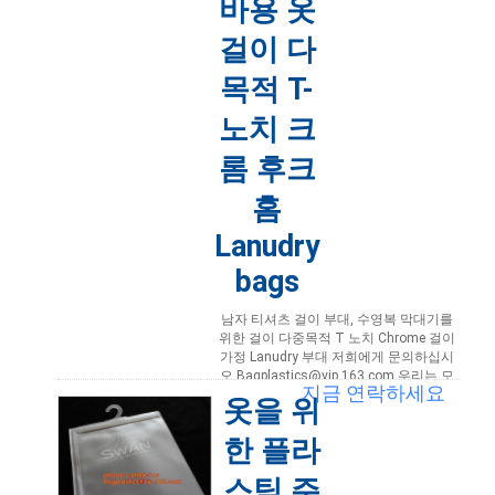
바용 옷
걸이 다
목적 T-
노치 크
롬 후크
홈
Lanudry
bags
남자 티셔츠 걸이 부대, 수영복 막대기를
위한 걸이 다중목적 T 노치 Chrome 걸이
가정 Lanudry 부대 저희에게 문의하십시
오 Bagplastics@vip.163.com 우리는 모
지금 연락하세요
든 유형에 의하여 박판으로 만들어진 부대
옷을 위
의 직업적인 제조자입니다, ...
더 읽어보
기
한 플라
2021-03-30 12:14:00
스틱 주