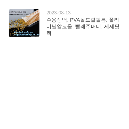
2023-08-13
수용성백, PVA몰드필필름, 폴리
비닐알코올, 빨래주머니, 세제팟
팩