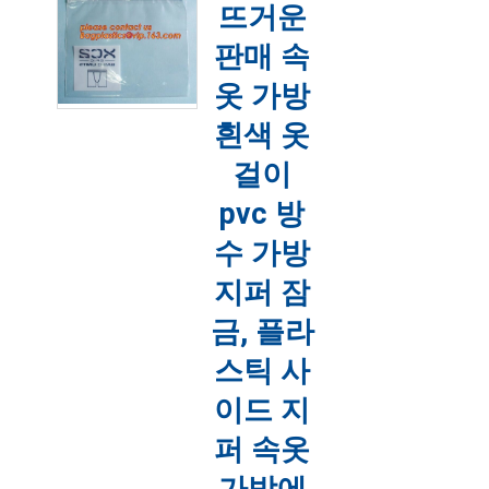
매는 끈, 의류 포장 가방, 비닐 옷걸이 후
뜨거운
크 가방, 속옷 포장, 옷걸이 후크 플라스
틱 가방, 옷걸이 지퍼 가방, 옷걸이 슬라
판매 속
이더...
더 읽어보기
옷 가방
2020-11-18 15:29:53
흰색 옷
걸이
pvc 방
수 가방
지퍼 잠
금, 플라
스틱 사
이드 지
퍼 속옷