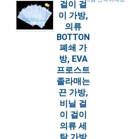
걸이 걸
목록, 한 벌 의복 덮개, 직류 전기를 통한
구
철사에 주문을 받아서 만들어진 로고 세
이 가방,
탁물 드라이 클리닝 여행용 양복 커버 세
하
탁물 걸이 생물 분해성 목록에 세탁물 드
의류
라이 클리닝 의복 부대, 건조를 포장하는
세
세탁물 의복 의복 부대를 인쇄했습니다.
BOTTON
더 읽어보기
요
2022-04-20 09:47:26
폐쇄 가
방, EVA
사
프로스트
이
졸라매는
트
끈 가방,
맵
비닐 걸
이 걸이
PRIVACY
의류 세
POLICY
탁 가방