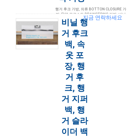
행거 후크 가방, 의류 BOTTON CLOSURE 가
방, EVA 프로스트 DRAWSTRING 가방, 비닐
지금 연락하세요
행거 후크 의류 세탁 가방 문의하시기 바랍니
비닐 행
다 Bagplastics@vip.163.com 행거 가방, 후
크 가방, 의류 가방, BOTTON CLOSURE 가
거 후크
방, ...
더 읽어보기
백, 속
2021-03-30 11:56:43
옷 포
장, 행
거 후
크, 행
거 지퍼
백, 행
거 슬라
이더 백