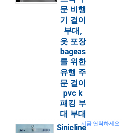
문 비행
기 걸이
부대,
옷 포장
bageas
를 위한
유행 주
문 걸이
pvc k
패킹 부
대 부대
지금 연락하세요
옷걸이 가방, 후크 가방, 의류 가방,
Sinicline
BOTTON 폐쇄 가방, EVA 프로스트 졸라