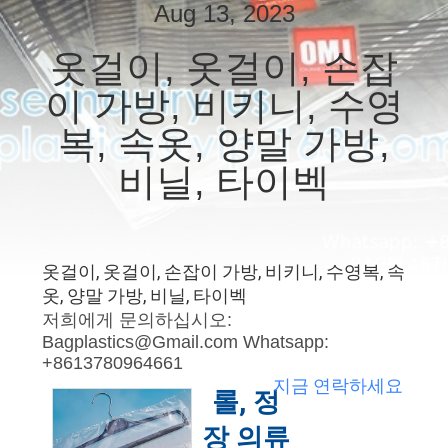
하
Aug 13, 2023
여
옷걸이, 옷걸이, 손잡
이 가방, 비키니, 수영
공
복, 속옷, 양말 가방,
장
비닐, 타이벡
여
행
옷걸이, 옷걸이, 손잡이 가방, 비키니, 수영복, 속
품
옷, 양말 가방, 비닐, 타이벡
저희에게 문의하십시오:
질
Bagplastics@Gmail.com Whatsapp:
+8613780964661
관
지금 연락하세요
롤, 정
리
장 의류