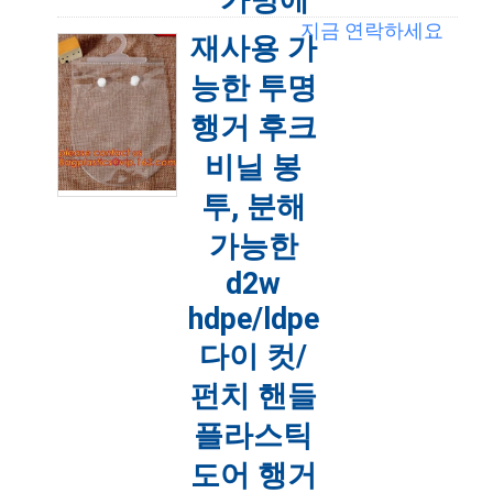
가방에
지금 연락하세요
대 한 가
재사용 가
방
능한 투명
행거 후크
옷걸이 가방, 후크 가방, 의류 가방,
BOTTON 폐쇄 가방, EVA 프로스트 졸라매
는 끈, 의류 포장 가방, 비닐 옷걸이 후크 가
비닐 봉
방, 속옷 포장, 옷걸이 후크 플라스틱 가방,
옷걸이 지퍼 가방, 옷걸이 슬라이더...
더
투, 분해
읽어보기
가능한
2020-11-18 15:29:53
d2w
hdpe/ldpe
다이 컷/
펀치 핸들
플라스틱
도어 행거