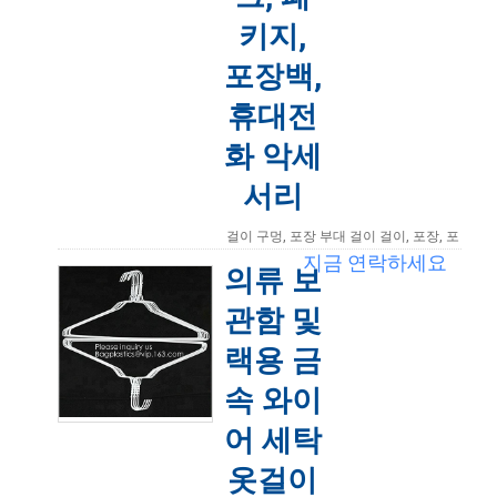
키지,
포장백,
휴대전
화 악세
서리
걸이 구멍, 포장 부대 걸이 걸이, 포장, 포
장 부대, 휴대전화 부속품을 가진 슬라이
지금 연락하세요
의류 보
더 지퍼 부대 저희에게 문의하십시오
Bagplastics@vip.163.com 제품 유형:
관함 및
Eco 친절한 뜨거운 판매 주문 인쇄 사치
품 ...
더 읽어보기
랙용 금
2021-03-30 14:15:57
속 와이
어 세탁
옷걸이