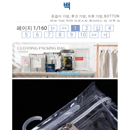
백
옷걸이 가방, 후크 가방, 의류 가방, BOTTON
폐쇄 가방, EVA 프로스트 졸라매는 끈, 의류 포
장 가방, 비닐 옷걸이 후크 가방, 속옷 포장, 옷
페이지 1/160
|<
<<
1
2
삼
4
걸이 후크 플라스틱 가방, 옷걸이 지퍼 가방, 옷
5
6
7
8
9
10
>>
>|
걸이 슬라이더...
더 읽어보기
2020-11-18 15:29:53