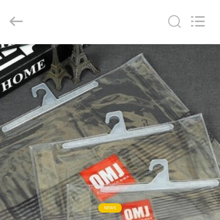
YANTAI
BAGEASE
PRODUCTS
SUPPLIES
MANUFACTURING
CO.,LTD..
All
Rights
집
Reserved.
Developed
by
ECER
제
품
우
리
에
대
NEWS