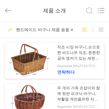
Copyright
©
2023
제품 소개
-
2026
YANTAI
BAGEASE
PRODUCTS
집
305
SUPPLIES
MANUFACTURING
핸드메이드 바구니 제품 용품 바기즈 제조
CO.,LTD..
포장 제품 공급
All
Rights
Reserved.
제
Developed
BAGEASE 제조
by
직조 시장 바구니, 손으로
ECER
품
짠 버드나무 직조, 튼튼한
금속 앵커가 있는 세련된
손잡이, 클래식하고 다재
Negotiable BAGPLASTICS@GMAIL.COM WHATSAPP:+8613780964661 MOQ:1000 부분 스카이프 : 마이데아르닐
우
다능함, 매력적임, 넉넉한
연락하다
공간, 가벼움, 갈색 얼룩
205
리
정원 용품
에
두 개의 가죽 손잡이와 함
께 윗판 피크닉 바구니,
BAGEASE 제조
대
부활절 계란을위한 자연
Willow 하머 사탕 와인 장
Negotiable BAGPLASTICS@GMAIL.COM WHATSAPP:+8613780964661 MOQ:1000 부분 스카이프 : 마이데아르닐