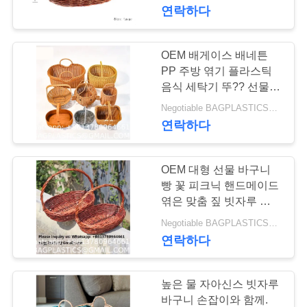
하
난감 꽃 결혼 선물
연락하다
여
OEM 배게이스 배네튼
181
공
PP 주방 엮기 플라스틱
캠핑 제품 공급
음식 세탁기 뚜?? 선물
장
하머 Bambu Rattan
Negotiable BAGPLASTICS@GMAIL.COM WHATSAPP:+8613780964661 MOQ:1000 부분 스카이프 : 마이데아르닐
BAGEASE 제조
Wicker Organizers
연락하다
여
Woven Storage Basket
행
OEM 대형 선물 바구니
빵 꽃 피크닉 핸드메이드
품
엮은 맞춤 짚 빗자루 라탄
90
저장 바구니 빗자루 선물
Negotiable BAGPLASTICS@GMAIL.COM WHATSAPP:+8613780964661 MOQ:1000 부분 스카이프 : 마이데아르닐
야외용품 소모품
질
바구니 빵 꽃 피크닉 핸드
연락하다
메이드 엮은 맞춤 빗자루
관
BAGEASE 제조
라탄 저장 바구니
리
높은 물 자아신스 빗자루
바구니 손잡이와 함께.