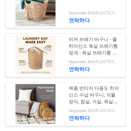
연
Negotiable BAGPLASTICS@GMAIL.COM WHATSAPP:+8613780964661 MOQ:1000 부분 스카이프 : 마이데아르닐
88
연락하다
락
해변 제품 용품
주
비커 쓰레기 바구니 - 물
BAGEASE 제조
세
히아신스 욕실 쓰레기통
덮개 - 욕실 쓰레기통 보
요
호 스타일 - 비커 쓰레기
Negotiable BAGPLASTICS@GMAIL.COM WHATSAPP:+8613780964661 MOQ:1000 부분 스카이프 : 마이데아르닐
통 덮개 가구, 부엌 - 제거
연락하다
가능한 라인어, 철 프레임
인
95
제품 빈티지 다용도 히아
용
홍보용 사은품 제품
신스 수납 바구니, 식물
문
장식, 침실, 거실, 욕실용
공급 BAGEASE 제
수제 직조 정리함, 뚜껑
Negotiable BAGPLASTICS@GMAIL.COM WHATSAPP:+8613780964661 MOQ:1000 부분 스카이프 : 마이데아르닐
을
포함 - 내추럴
연락하다
조
요