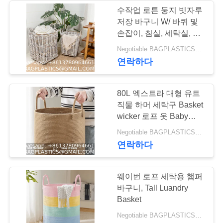
구
수작업 로튼 둥지 빗자루
저장 바구니 W/ 바퀴 및
55
하
손잡이, 침실, 세탁실, 백
DOG & CAT 제품 용
색 세탁 / 쿠부 회색의 장
세
Negotiable BAGPLASTICS@GMAIL.COM WHATSAPP:+8613780964661 MOQ:1000 부분 스카이프 : 마이데아르닐
식용 해초 용기
연락하다
품 BAGEASE 제조
요
80L 엑스트라 대형 유트
사
직물 하머 세탁구 Basket
wicker 로프 옷 Baby
이
Nursery Kids Tall Rattan
45
Negotiable BAGPLASTICS@GMAIL.COM WHATSAPP:+8613780964661 MOQ:1000 부분 스카이프 : 마이데아르닐
Blanket Basket In Living
트
연락하다
이동 제품 공급
Room Bedroom
맵
BAGEASE 제조
웨이번 로프 세탁용 햄퍼
바구니, Tall Luandry
PRIVACY
Basket
POLICY
Negotiable BAGPLASTICS@GMAIL.COM WHATSAPP:+8613780964661 MOQ:1000 부분 스카이프 : 마이데아르닐