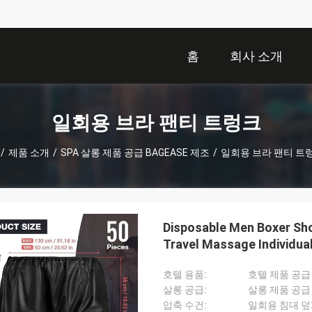
홈
회사 소개
일회용 브라 팬티 트렁크
/
제품 소개
/
SPA 살롱 제품 공급 BAGEASE 제조
/
일회용 브라 팬티 트
Disposable Men Boxer Sh
Travel Massage Individual
SPA Salon Male Short Pa
호텔 용품:
호텔 제품 공급
살롱 공급:
살롱 제품 공급
압축 수건:
일회용 침대 