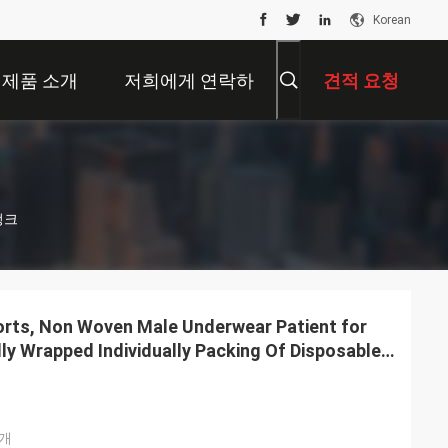
Korean
제품 소개
저희에게 연락하
견적 요청
십시오
렁크
orts, Non Woven Male Underwear Patient for
ly Wrapped Individually Packing Of Disposable
nts Boxer Natural Massage Boxer Shorts
덮개