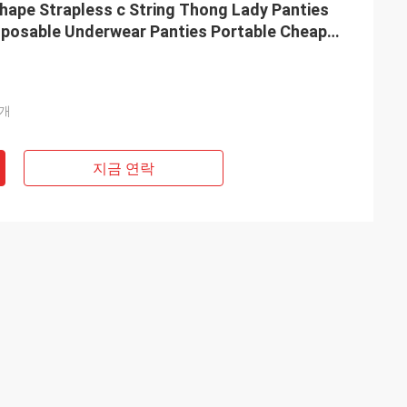
Shape Strapless c String Thong Lady Panties
posable Underwear Panties Portable Cheap
able Nonwoven Underwear
덮개
지금 연락