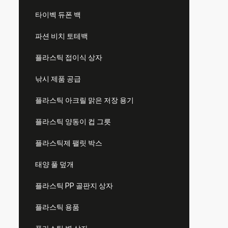
타이벡 듀폰 백
파션 비치 토테백
플라스틱 접이식 상자
낚시 제품 공급
플라스틱 아크릴 맑은 저장 용기
플라스틱 양동이 컵 그릇
플라스틱제 팰릿 박스
태양 풀 덮개
플라스틱 PP 골판지 상자
플라스틱 용품