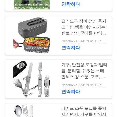
하
키는 티타늄 텐트 목제 난
연락하다
로 오븐
여
요리도구 장비 점심 용기
181
공
스티밍 랙을 야영시키는
캠핑 제품 공급
벤토 상자 군대를 야영시
장
키는 혼란 주석은 저장 백
Negotiable BAGPLASTICS@YAHOO.COM MOQ:1000 부분 스카이프 : 마이데아르닐
BAGEASE 제조
소풍과 함께 설정했습니
연락하다
여
다
행
기구, 안전성 로킹과 멀티
툴, 분리할 수 있는 스테
품
인레스 강 스푼, 포크, 나
90
이프, 물병 물병을 야영시
Negotiable BAGPLASTICS@YAHOO.COM MOQ:1000 부분 스카이프 : 마이데아르닐
야외용품 소모품
질
키는 5-in-1
연락하다
관
BAGEASE 제조
리
나이프 스푼 포크를 폴딩
시키면서, 기구를 야영시