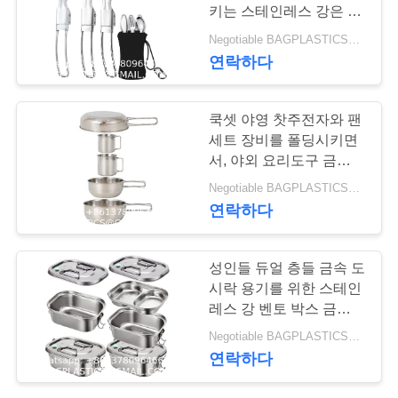
키는 스테인레스 강은 경
연
우 스테인레스와 폴드형
Negotiable BAGPLASTICS@YAHOO.COM MOQ:1000 부분 스카이프 : 마이데아르닐
여행 기구에서 설정했습
88
연락하다
락
니다
해변 제품 용품
주
쿡셋 야영 찻주전자와 팬
BAGEASE 제조
세
세트 장비를 폴딩시키면
서, 야외 요리도구 금속제
요
식기 세트를 야영시키는
Negotiable BAGPLASTICS@YAHOO.COM MOQ:1000 부분 스카이프 : 마이데아르닐
스테인레스 강은 졌습니
연락하다
다
인
95
성인들 듀얼 층들 금속 도
용
홍보용 사은품 제품
시락 용기를 위한 스테인
문
레스 강 벤토 박스 금속
공급 BAGEASE 제
도시락 용기 방누
Negotiable BAGPLASTICS@YAHOO.COM MOQ:1000 부분 스카이프 : 마이데아르닐
을
연락하다
조
요