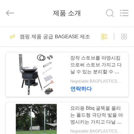
YANTAI
BAGEASE
PRODUCTS
제품 소개
SUPPLIES
MANUFACTURING
CO.,LTD..
All
Rights
집
305
Reserved.
Developed
캠핑 제품 공급 BAGEASE 제조
by
포장 제품 공급
ECER
제
BAGEASE 제조
장작 스토브를 야영시킴
품
으로써 스토브 가지고 다
닐 수 있는 분리할 수 있
는 진영 스토브, 야외인
Negotiable BAGPLASTICS@YAHOO.COM MOQ:1000 부분 스카이프 : 마이데아르닐
우
부속물을 태우는 철 야외
연락하다
나무를 던지세요
205
리
정원 용품
에
요리용 Bbq 굴뚝을 올리
는 폴드형 극단적 빛을 야
BAGEASE 제조
대
영시키는 가지고 다닐 수
있는 로그 겨울을 폴딩시
Negotiable BAGPLASTICS@YAHOO.COM MOQ:1000 부분 스카이프 : 마이데아르닐