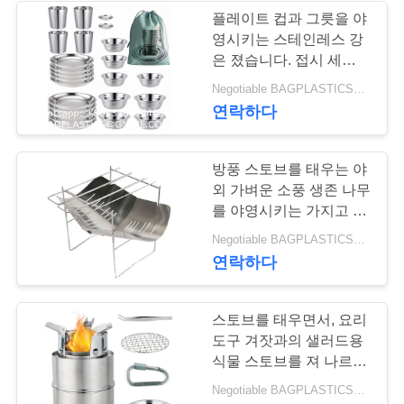
구
플레이트 컵과 그릇을 야
영시키는 스테인레스 강
55
하
은 졌습니다. 접시 세트를
DOG & CAT 제품 용
야영시키면서, 금속제 식
세
Negotiable BAGPLASTICS@YAHOO.COM MOQ:1000 부분 스카이프 : 마이데아르닐
기 세트, 식기류 세트를
연락하다
품 BAGEASE 제조
야영시키기
요
방풍 스토브를 태우는 야
사
외 가벼운 소풍 생존 나무
를 야영시키는 가지고 다
이
닐 수 있는 장작 노 등짐
45
Negotiable BAGPLASTICS@YAHOO.COM MOQ:1000 부분 스카이프 : 마이데아르닐
지고 나르기 .
트
연락하다
이동 제품 공급
맵
BAGEASE 제조
스토브를 태우면서, 요리
도구 겨잣과의 샐러드용
PRIVACY
식물 스토브를 져 나르는
스토브 폴드형 스테인레
POLICY
Negotiable BAGPLASTICS@YAHOO.COM MOQ:1000 부분 스카이프 : 마이데아르닐
스 강을 야영시키는 작은