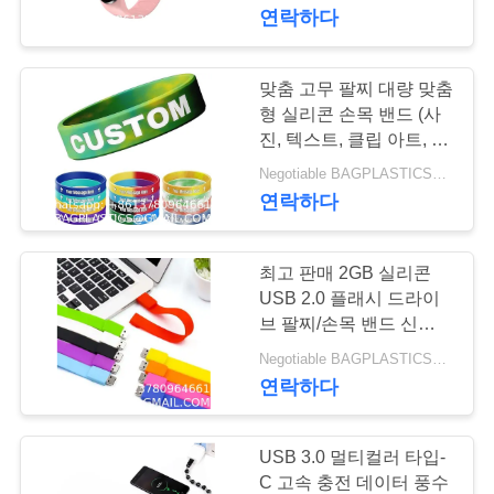
하
스포츠 디지털 워치 조정
연락하다
가능한 스마트 워치 LED
여
스트랩으로 된 남성 시계
맞춤 고무 팔찌 대량 맞춤
181
공
형 실리콘 손목 밴드 (사
캠핑 제품 공급
진, 텍스트, 클립 아트, 로
장
고, 메시지 포함), 모금 행
Negotiable BAGPLASTICS@GMAIL.COM WHATSAPP:+8613780964661 MOQ:1000 부분 스카이프 : 마이데아르닐
BAGEASE 제조
사, 인식 캠페인을 위한
연락하다
여
맞춤형 실리콘 팔찌 대량
행
최고 판매 2GB 실리콘
USB 2.0 플래시 드라이
품
브 팔찌/손목 밴드 신제품
90
중국산 맞춤형 빈 USB
Negotiable BAGPLASTICS@GMAIL.COM WHATSAPP:+8613780964661 MOQ:1000 부분 스카이프 : 마이데아르닐
야외용품 소모품
질
플래시 드라이브 실리콘
연락하다
손목 밴드 팔찌 기념품용
관
BAGEASE 제조
리
USB 3.0 멀티컬러 타입-
C 고속 충전 데이터 풍수