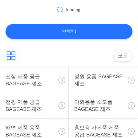
구
loading...
55
하
DOG & CAT 제품 용
세
연락처!
품 BAGEASE 제조
요
모든
사
이
포장 제품 공급
정원 용품 BAGEASE
45
BAGEASE 제조
제조
트
이동 제품 공급
맵
캠핑 제품 공급
야외용품 소모품
BAGEASE 제조
BAGEASE 제조
BAGEASE 제조
PRIVACY
해변 제품 용품
홍보용 사은품 제품
POLICY
BAGEASE 제조
공급 BAGEASE 제조