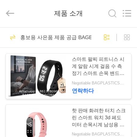
2023
-
2026
YANTAI
제품 소개
BAGEASE
PRODUCTS
SUPPLIES
MANUFACTURING
CO.,LTD..
집
305
All
홍보용 사은품 제품 공급 BAGEASE 제조
Rights
포장 제품 공급
Reserved.
Developed
by
제
ECER
BAGEASE 제조
스마트 팔찌 피트니스 시
품
계 알람 시계 걸음 수 측
정기 스마트 손목 밴드 스
포츠 수면 모니터 스마트
Negotiable BAGPLASTICS@GMAIL.COM WHATSAPP:+8613780964661 MOQ:1000 부분 스카이프 : 마이데아르닐
우
밴드 진동 알람 손목 밴드
연락하다
전기 시계 시계 충격 무음
205
리
수면 손목 수면 팔찌
정원 용품
에
핫 판매 화려한 터치 스크
린 스마트 워치 3d 페도
BAGEASE 제조
대
미터 손목시계 남성용 여
성용 맞춤식 로고 및 기능
Negotiable BAGPLASTICS@GMAIL.COM WHATSAPP:+8613780964661 MOQ:1000 부분 스카이프 : 마이데아르닐