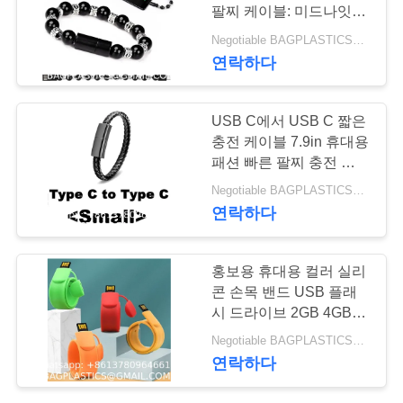
팔찌 케이블: 미드나잇 가
연
디언 · 오닉스 에너지 팔
Negotiable BAGPLASTICS@GMAIL.COM WHATSAPP:+8613780964661 MOQ:1000 부분 스카이프 : 마이데아르닐
찌 손목 밴드 디자인 충전
88
연락하다
락
기 가죽 팔찌 휴대용 여행
해변 제품 용품
충전기, 브레이드 코드
주
USB C에서 USB C 짧은
BAGEASE 제조
세
충전 케이블 7.9in 휴대용
패션 빠른 팔찌 충전 손목
요
데이터 전송 코드 IOS
Negotiable BAGPLASTICS@GMAIL.COM WHATSAPP:+8613780964661 MOQ:1000 부분 스카이프 : 마이데아르닐
Huawei 삼성 갤럭시 LG
연락하다
안드로이드
인
95
홍보용 휴대용 컬러 실리
용
홍보용 사은품 제품
콘 손목 밴드 USB 플래
문
시 드라이브 2GB 4GB
공급 BAGEASE 제
8GB 16GB 슬랩 USB
Negotiable BAGPLASTICS@GMAIL.COM WHATSAPP:+8613780964661 MOQ:1000 부분 스카이프 : 마이데아르닐
을
32GB 64GB 128GB 메모
연락하다
조
리 스틱 팔찌 플래시 드라
요
이브