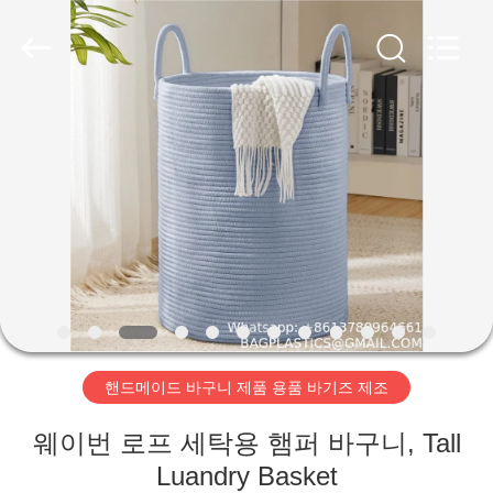
Copyright
©
2023
-
2026
YANTAI
BAGEASE
PRODUCTS
집
SUPPLIES
MANUFACTURING
CO.,LTD..
All
Rights
Reserved.
제
Developed
by
ECER
품
우
리
핸드메이드 바구니 제품 용품 바기즈 제조
에
웨이번 로프 세탁용 햄퍼 바구니, Tall
대
Luandry Basket