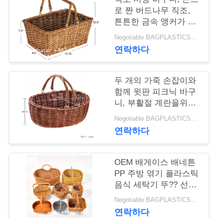
로 짠 버드나무 직조,
연
튼튼한 금속 앵커가 있
는 세련된 손잡이, 클래
락
Negotiable BAGPLASTICS@GMAIL.COM WHATSAPP:+8613780964661 MOQ:1000 부분 스카이프 : 마이데아르닐
식하고 다재다능함, 매
연락하다
력적임, 넉넉한 공간,
주
가벼움, 갈색 얼룩
세
두 개의 가죽 손잡이와
함께 윗판 피크닉 바구
요
니, 부활절 계란을위한
자연 Willow 하머 사탕
Negotiable BAGPLASTICS@GMAIL.COM WHATSAPP:+8613780964661 MOQ:1000 부분 스카이프 : 마이데아르닐
와인 장난감 꽃 결혼 선
인
연락하다
물
용
OEM 배게이스 배네튼
문
PP 주방 엮기 플라스틱
음식 세탁기 뚜?? 선물
을
하머 Bambu Rattan
Negotiable BAGPLASTICS@GMAIL.COM WHATSAPP:+8613780964661 MOQ:1000 부분 스카이프 : 마이데아르닐
Wicker Organizers
요
연락하다