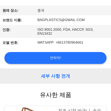
하
여
원래 장소:
중국
BAGPLASTICS@GMAIL.COM
브랜드 이름:
공
ISO 9001:2000, FDA, HACCP, SGS,
인증:
EN13432
장
WATSAPP: +8613780964661
모델 번호:
여
행
연락처!
품
세부 사항 전개
질
관
유사한 제품
리
직조 시장 바구니, 손으