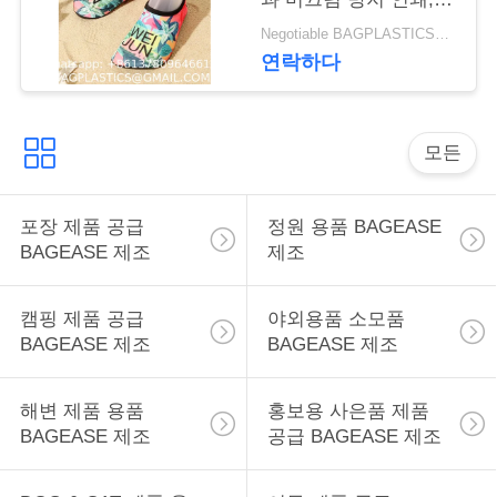
구
야외 물놀이 및 계곡 트
Negotiable BAGPLASTICS@GMAIL.COM MOQ:1000 부분 스카이프 : 마이데아르닐
래킹 신발, 실내 양말
연락하다
하
및 신발 커버
세
요
모든
포장 제품 공급
정원 용품 BAGEASE
사
BAGEASE 제조
제조
이
트
캠핑 제품 공급
야외용품 소모품
BAGEASE 제조
BAGEASE 제조
맵
해변 제품 용품
홍보용 사은품 제품
BAGEASE 제조
공급 BAGEASE 제조
PRIVACY
POLICY