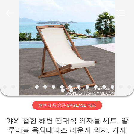
YANTAI
BAGEASE
PRODUCTS
SUPPLIES
MANUFACTURING
CO.,LTD..
All
Rights
집
Reserved.
Developed
by
ECER
제
품
우
리
해변 제품 용품 BAGEASE 제조
에
야외 접힌 해변 침대식 의자들 세트, 알
대
루미늄 옥외테라스 라운지 의자, 가지