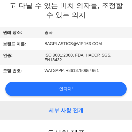
하
고 다닐 수 있는 비치 의자들, 조정할
여
수 있는 의지
공
원래 장소:
중국
장
BAGPLASTICS@VIP.163.COM
브랜드 이름:
여
ISO 9001:2000, FDA, HACCP, SGS,
인증:
EN13432
행
WATSAPP: +8613780964661
모델 번호:
품
연락처!
질
관
세부 사항 전개
리