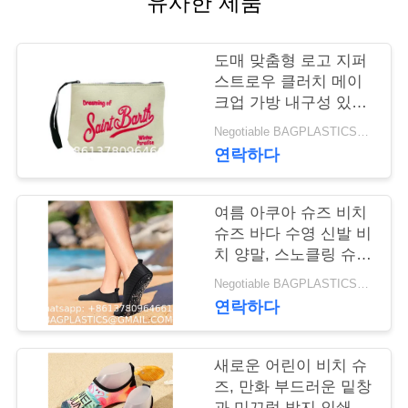
유사한 제품
연
도매 맞춤형 로고 지퍼
락
스트로우 클러치 메이
크업 가방 내구성 있는
주
로고 패턴 플랫 가방 야
Negotiable BAGPLASTICS@YAHOO.COM MOQ:1000 부분 스카이프 : 마이데아르닐
세
외 활동용 여성 이브닝
연락하다
클러치 백
요
여름 아쿠아 슈즈 비치
슈즈 바다 수영 신발 비
인
치 양말, 스노클링 슈즈
커버, 수영 및 다이빙
용
Negotiable BAGPLASTICS@GMAIL.COM MOQ:1000 부분 스카이프 : 마이데아르닐
양말용 범용 장비, 스노
연락하다
문
클링 및 수영 양말 커
버, 미끄럼 방지 (라이
을
크라)
새로운 어린이 비치 슈
즈, 만화 부드러운 밑창
요
과 미끄럼 방지 인쇄,