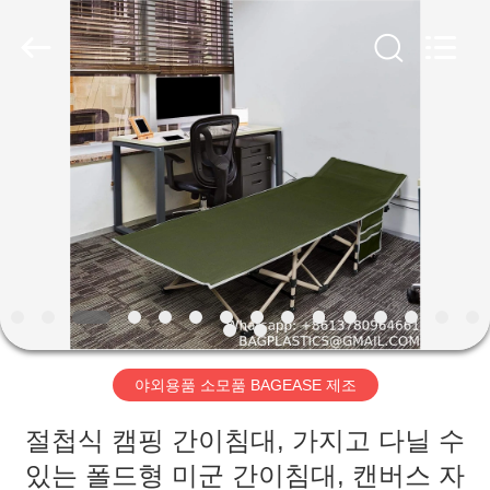
2026
YANTAI
BAGEASE
PRODUCTS
SUPPLIES
MANUFACTURING
CO.,LTD..
All
집
Rights
Reserved.
Developed
by
ECER
제
품
우
리
야외용품 소모품 BAGEASE 제조
에
절첩식 캠핑 간이침대, 가지고 다닐 수
대
있는 폴드형 미군 간이침대, 캔버스 자