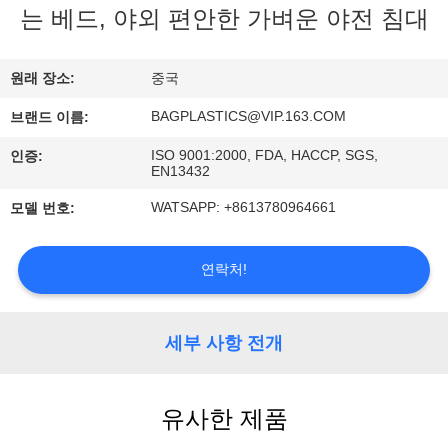
하
는 베드, 야외 편안한 가벼운 야전 침대
여
원래 장소:
중국
공
BAGPLASTICS@VIP.163.COM
브랜드 이름:
장
ISO 9001:2000, FDA, HACCP, SGS,
인증:
EN13432
여
WATSAPP: +8613780964661
모델 번호:
행
연락처!
품
질
세부 사항 전개
관
리
유사한 제품