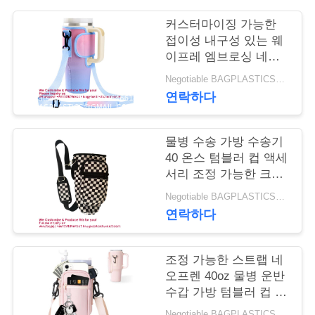
커스터마이징 가능한
연
접이성 내구성 있는 웨
락
이프레 엠브로싱 네오
프렌 컵 수갑
Negotiable BAGPLASTICS@YAHOO.COM MOQ:1 제품-SUPPLIES.COM
주
연락하다
세
요
물병 수송 가방 수송기
40 온스 텀블러 컵 액세
서리 조정 가능한 크로
인
스 보디 스트랩과 함께
Negotiable BAGPLASTICS@YAHOO.COM MOQ:1 제품-SUPPLIES.COM
네오프렌 포지 수갑
연락하다
용
문
조정 가능한 스트랩 네
을
오프렌 40oz 물병 운반
수갑 가방 텀블러 컵 홀
요
더 스링 가방 전화 주머
Negotiable BAGPLASTICS@YAHOO.COM MOQ:1 제품-SUPPLIES.COM